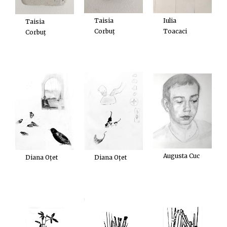
Taisia
Iulia
Taisia
Corbuț
Toacaci
Corbuț
Augusta Cuc
Diana Oțet
Diana Oțet