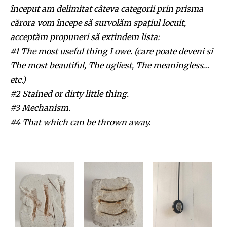
început am delimitat câteva categorii prin prisma
cărora vom începe să survolăm spațiul locuit,
acceptăm propuneri să extindem lista:
#1 The most useful thing I owe. (care poate deveni si
The most beautiful, The ugliest, The meaningless…
etc.)
#2 Stained or dirty little thing.
#3 Mechanism.
#4 That which can be thrown away.