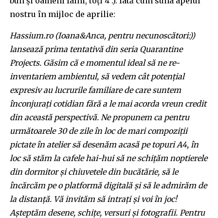
bun și oameni faini, toți 4 :). Iată cum suna apelul
nostru în mijloc de aprilie:
Hassium.ro (Ioana&Anca, pentru necunoscători:))
lansează prima tentativă din seria Quarantine
Projects. Găsim că e momentul ideal să ne re-
inventariem ambientul, să vedem cât potențial
expresiv au lucrurile familiare de care suntem
înconjurați cotidian fără a le mai acorda vreun credit
din această perspectivă. Ne propunem ca pentru
următoarele 30 de zile în loc de mari compoziții
pictate în atelier să desenăm acasă pe topuri A4, în
loc să stăm la cafele hai-hui să ne schițăm noptierele
din dormitor și chiuvetele din bucătărie, să le
încărcăm pe o platformă digitală și să le admirăm de
la distanță. Vă invităm să intrați și voi în joc!
Așteptăm desene, schițe, versuri și fotografii. Pentru