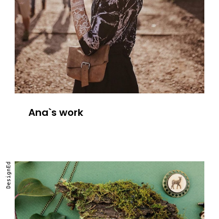
Ana`s work
DesignEd