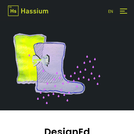
EN
DesignEd