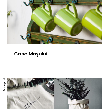
Casa Moşului
DesignEd