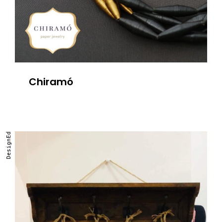
Chiramó
DesignEd