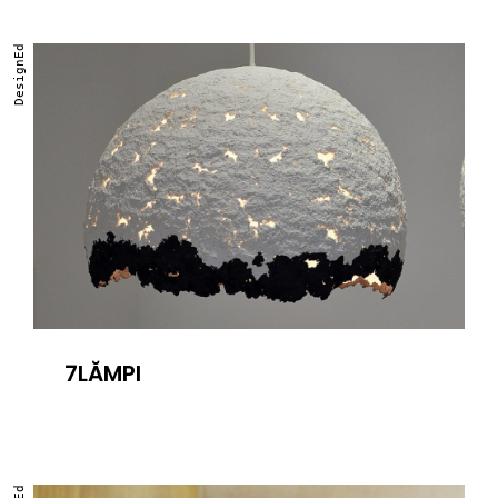
DesignEd
7LĂMPI