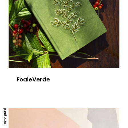
FoaieVerde
DesignEd