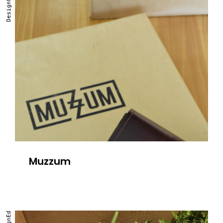
DesignEd
Muzzum