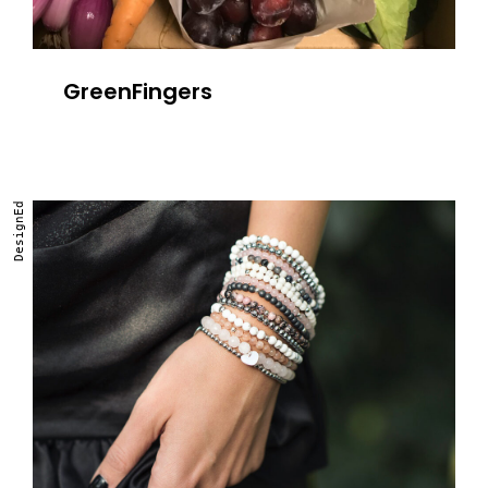
GreenFingers
DesignEd