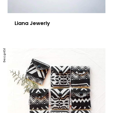
Liana Jewerly
DesignEd