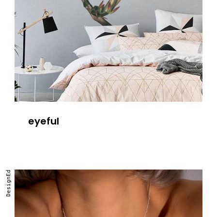
eyeful
DesignEd