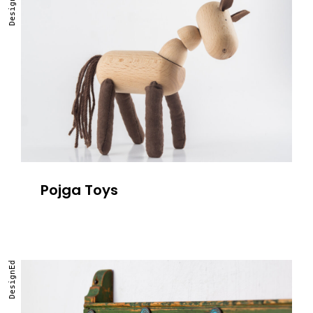
DesignEd
Pojga Toys
DesignEd