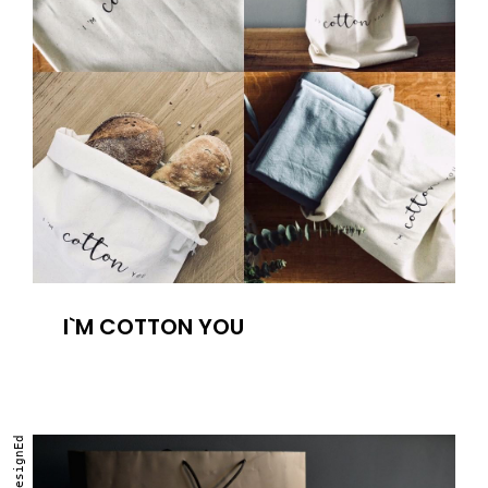
I`M COTTON YOU
DesignEd