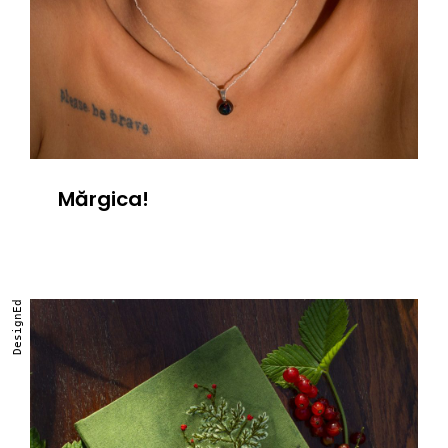
Mărgica!
DesignEd