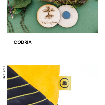
CODRIA
DesignEd